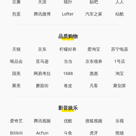
豆瓣
天涯
猫扑
贴吧
人人
煎蛋
腾讯微博
Lofter
汽车之家
站酷
品质购物
天猫
京东
柠檬好券
爱淘宝
苏宁电器
唯品会
亚马逊
当当
京东领券
1号店
国美
网易考拉
1688
惠惠
淘宝
聚美
蘑菇街
卷皮
凡客
聚划算
影音娱乐
爱奇艺
腾讯视频
优酷
搜狐视频
乐视
Bilibili
AcFun
斗鱼
虎牙
熊猫