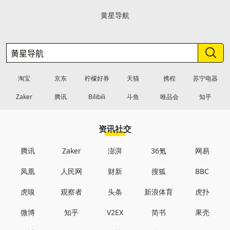
黄星导航
淘宝
京东
柠檬好券
天猫
携程
苏宁电器
Zaker
腾讯
Bilibili
斗鱼
唯品会
知乎
资讯社交
腾讯
Zaker
澎湃
36氪
网易
凤凰
人民网
财新
搜狐
BBC
虎嗅
观察者
头条
新浪体育
虎扑
微博
知乎
V2EX
简书
果壳